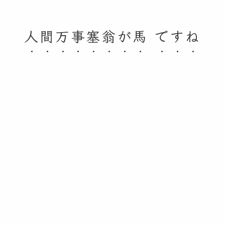
人間万事塞翁が馬 ですね